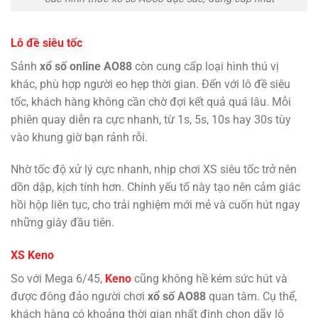
Lô đề siêu tốc
Sảnh
xổ số online AO88
còn cung cấp loại hình thú vị
khác, phù hợp người eo hẹp thời gian. Đến với lô đề siêu
tốc, khách hàng không cần chờ đợi kết quả quá lâu. Mỗi
phiên quay diễn ra cực nhanh, từ 1s, 5s, 10s hay 30s tùy
vào khung giờ bạn rảnh rỗi.
Nhờ tốc độ xử lý cực nhanh, nhịp chơi XS siêu tốc trở nên
dồn dập, kịch tính hơn. Chính yếu tố này tạo nên cảm giác
hồi hộp liên tục, cho trải nghiệm mới mẻ và cuốn hút ngay
những giây đầu tiên.
XS Keno
So với Mega 6/45,
Keno
cũng không hề kém sức hút và
được đông đảo người chơi
xổ số AO88
quan tâm. Cụ thể,
khách hàng có khoảng thời gian nhất định chọn dãy lô