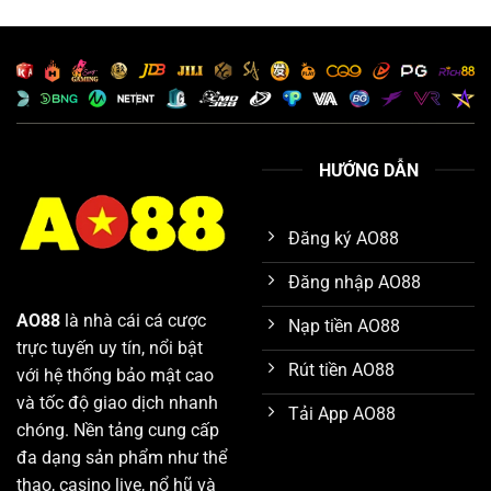
HƯỚNG DẪN
Đăng ký AO88
Đăng nhập AO88
AO88
là nhà cái cá cược
Nạp tiền AO88
trực tuyến uy tín, nổi bật
Rút tiền AO88
với hệ thống bảo mật cao
và tốc độ giao dịch nhanh
Tải App AO88
chóng. Nền tảng cung cấp
đa dạng sản phẩm như thể
thao, casino live, nổ hũ và