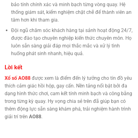
bảo tính chính xác và minh bạch từng vòng quay. Hệ
thống giám sát, kiểm nghiệm chặt chẽ để thành viên an
tâm hơn khi tham gia.
Đội ngũ chăm sóc khách hàng tại sảnh hoạt động 24/7,
được đào tạo chuyên nghiệp kiến thức chuyên môn. Họ
luôn sẵn sàng giải đáp mọi thắc mắc và xử lý tình
huống phát sinh nhanh, hiệu quả.
Lời kết
Xổ số AO88
được xem là điểm đến lý tưởng cho tín đồ yêu
thích cảm giác hồi hộp, gay cấn. Nền tảng nổi bật bởi đa
dạng hình thức chơi, cam kết tính minh bạch và công bằng
trong từng kỳ quay. Hy vọng chia sẻ trên đã giúp bạn có
thêm động lực sẵn sàng khám phá, trải nghiệm hành trình
giải trí trên
AO88
.