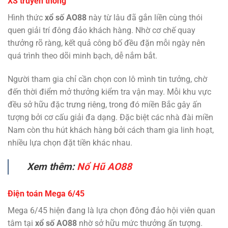
XS truyền thống
Hình thức
xổ số AO88
này từ lâu đã gắn liền cùng thói
quen giải trí đông đảo khách hàng. Nhờ cơ chế quay
thưởng rõ ràng, kết quả công bố đều đặn mỗi ngày nên
quá trình theo dõi minh bạch, dễ nắm bắt.
Người tham gia chỉ cần chọn con lô mình tin tưởng, chờ
đến thời điểm mở thưởng kiểm tra vận may. Mỗi khu vực
đều sở hữu đặc trưng riêng, trong đó miền Bắc gây ấn
tượng bởi cơ cấu giải đa dạng. Đặc biệt các nhà đài miền
Nam còn thu hút khách hàng bởi cách tham gia linh hoạt,
nhiều lựa chọn đặt tiền khác nhau.
Xem thêm:
Nổ Hũ AO88
Điện toán Mega 6/45
Mega 6/45 hiện đang là lựa chọn đông đảo hội viên quan
tâm tại
xổ số AO88
nhờ sở hữu mức thưởng ấn tượng.