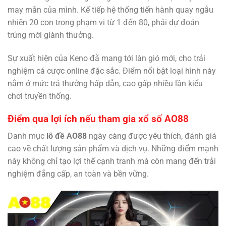
may mắn của mình. Kế tiếp hệ thống tiến hành quay ngẫu
nhiên 20 con trong phạm vi từ 1 đến 80, phải dự đoán
trúng mới giành thưởng.
Sự xuất hiện của Keno đã mang tới làn gió mới, cho trải
nghiệm cá cược online đặc sắc. Điểm nổi bật loại hình này
nằm ở mức trả thưởng hấp dẫn, cao gấp nhiều lần kiểu
chơi truyền thống.
Điểm qua lợi ích nếu tham gia xổ số AO88
Danh mục
lô đề AO88
ngày càng được yêu thích, đánh giá
cao về chất lượng sản phẩm và dịch vụ. Những điểm mạnh
này không chỉ tạo lợi thế cạnh tranh mà còn mang đến trải
nghiệm đẳng cấp, an toàn và bền vững.