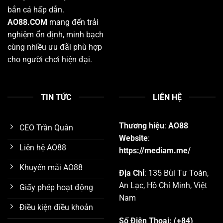
bắn cá hấp dẫn.
AO88.COM
mang đến trải
nghiệm ổn định, minh bạch
cùng nhiều ưu đãi phù hợp
cho người chơi hiện đại.
TIN TỨC
LIÊN HỆ
Thương hiệu
:
AO88
CEO Trần Quân
Website
:
Liên hệ AO88
https://mediam.me/
Khuyến mãi AO88
Địa Chỉ
: 135 Bùi Tư Toàn,
An Lạc, Hồ Chí Minh, Việt
Giấy phép hoạt động
Nam
Điều kiện điều khoản
Số Điện Thoại: (+84)