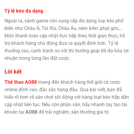
Tỷ lệ kèo đa dạng
Ngoài ra, sảnh game còn cung cấp đa dạng loại kèo phổ
biến như Châu Á, Tài Xỉu, Châu Âu, ném biên, phạt góc,…
Mức thanh toán cập nhật trực tiếp theo thời gian thực, hỗ
trợ khách hàng chủ động đưa ra quyết định hơn. Tỷ lệ
thưởng cao, cạnh tranh so với thị trường giúp tối đa hóa lợi
nhuận trong từng lần đặt cược.
Lời kết
Thể thao AO88
mang đến khách hàng thế giới cá cược
online đỉnh cao, đặc sắc hàng đầu. Qua bài viết, bạn đã
hiểu rõ hơn về sân chơi sôi động với hàng loạt kèo hấp dẫn
cập nhật liên tục. Nếu còn phân vân, hãy nhanh tay tạo tài
khoản tại
AO88
để trải nghiệm, săn thưởng giá trị.