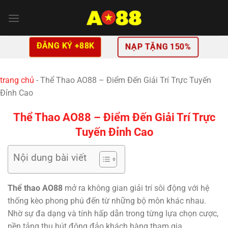
Skip
to
content
ĐĂNG KÝ +88K
NẠP TẶNG 150%
trang chủ
-
Thể Thao AO88 – Điểm Đến Giải Trí Trực Tuyến
Đỉnh Cao
Thể Thao AO88 – Điểm Đến Giải Trí Trực
Tuyến Đỉnh Cao
Nội dung bài viết
Thể thao AO88
mở ra không gian giải trí sôi động với hệ
thống kèo phong phú đến từ những bộ môn khác nhau.
Nhờ sự đa dạng và tính hấp dẫn trong từng lựa chọn cược,
nền tảng thu hút đông đảo khách hàng tham gia.