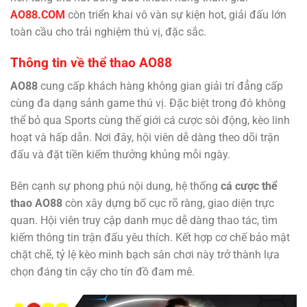
AO88.COM
còn triển khai vô vàn sự kiện hot, giải đấu lớn
toàn cầu cho trải nghiệm thú vị, đặc sắc.
Thông tin về thể thao AO88
AO88
cung cấp khách hàng không gian giải trí đẳng cấp
cùng đa dạng sảnh game thú vị. Đặc biệt trong đó không
thể bỏ qua Sports cùng thế giới cá cược sôi động, kèo linh
hoạt và hấp dẫn. Nơi đây, hội viên dễ dàng theo dõi trận
đấu và đặt tiền kiếm thưởng khủng mỗi ngày.
Bên cạnh sự phong phú nội dung, hệ thống
cá cược thể
thao AO88
còn xây dựng bố cục rõ ràng, giao diện trực
quan. Hội viên truy cập danh mục dễ dàng thao tác, tìm
kiếm thông tin trận đấu yêu thích. Kết hợp cơ chế bảo mật
chặt chẽ, tỷ lệ kèo minh bạch sân chơi này trở thành lựa
chọn đáng tin cậy cho tín đồ đam mê.