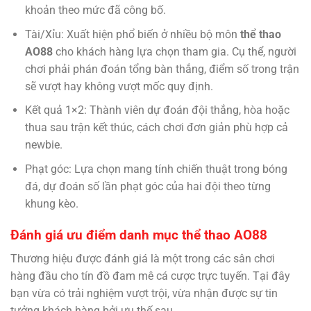
khoản theo mức đã công bố.
Tài/Xỉu: Xuất hiện phổ biến ở nhiều bộ môn
thể thao
AO88
cho khách hàng lựa chọn tham gia. Cụ thể, người
chơi phải phán đoán tổng bàn thắng, điểm số trong trận
sẽ vượt hay không vượt mốc quy định.
Kết quả 1×2: Thành viên dự đoán đội thắng, hòa hoặc
thua sau trận kết thúc, cách chơi đơn giản phù hợp cả
newbie.
Phạt góc: Lựa chọn mang tính chiến thuật trong bóng
đá, dự đoán số lần phạt góc của hai đội theo từng
khung kèo.
Đánh giá ưu điểm danh mục thể thao AO88
Thương hiệu được đánh giá là một trong các sân chơi
hàng đầu cho tín đồ đam mê cá cược trực tuyến. Tại đây
bạn vừa có trải nghiệm vượt trội, vừa nhận được sự tin
tưởng khách hàng bởi ưu thế sau.