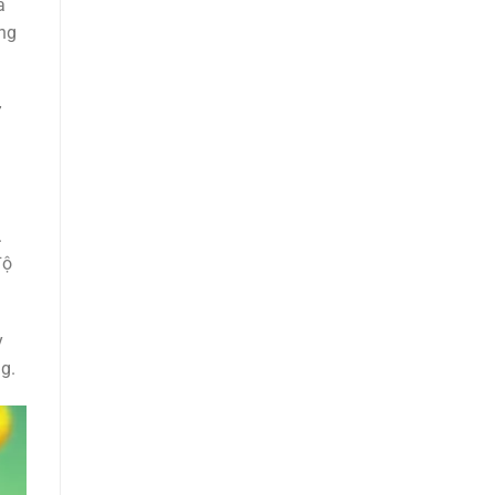
ả
ống
ự
.
độ
ỳ
g.