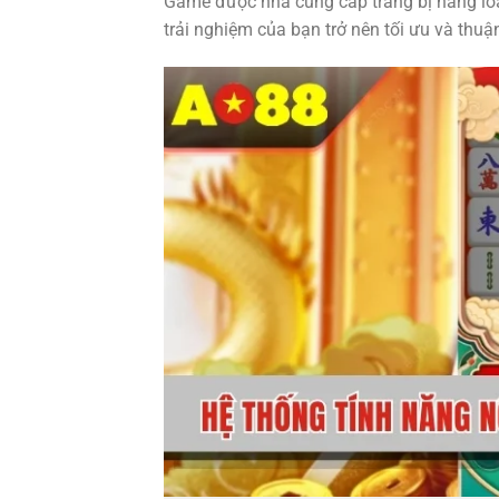
Game được nhà cung cấp trang bị hàng loạt
trải nghiệm của bạn trở nên tối ưu và thuận