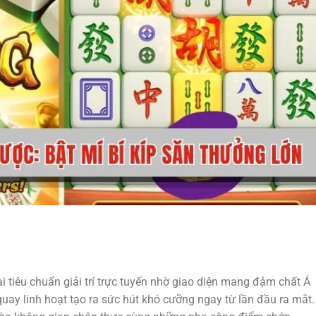
i tiêu chuẩn giải trí trực tuyến nhờ giao diện mang đậm chất Á
ay linh hoạt tạo ra sức hút khó cưỡng ngay từ lần đầu ra mắt.