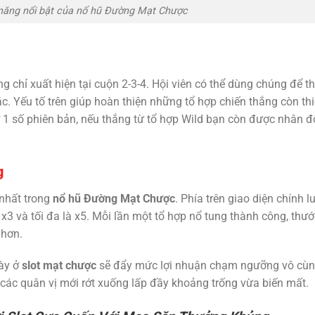
 năng nổi bật của nổ hũ Đường Mạt Chược
àng chỉ xuất hiện tại cuộn 2-3-4. Hội viên có thể dùng chúng để t
c. Yếu tố trên giúp hoàn thiện những tổ hợp chiến thắng còn th
 1 số phiên bản, nếu thắng từ tổ hợp Wild bạn còn được nhân đ
g
 nhất trong
nổ hũ Đường Mạt Chược
. Phía trên giao diện chính l
2, x3 và tối đa là x5. Mỗi lần một tổ hợp nổ tung thành công, thư
 hơn.
này ở
slot mạt chược
sẽ đẩy mức lợi nhuận chạm ngưỡng vô cù
 các quân vị mới rớt xuống lấp đầy khoảng trống vừa biến mất.