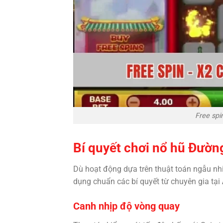
Free spi
Bí quyết chơi nổ hũ Đườ
Dù hoạt động dựa trên thuật toán ngẫu nh
dụng chuẩn các bí quyết từ chuyên gia tại
Canh nhịp độ vòng quay