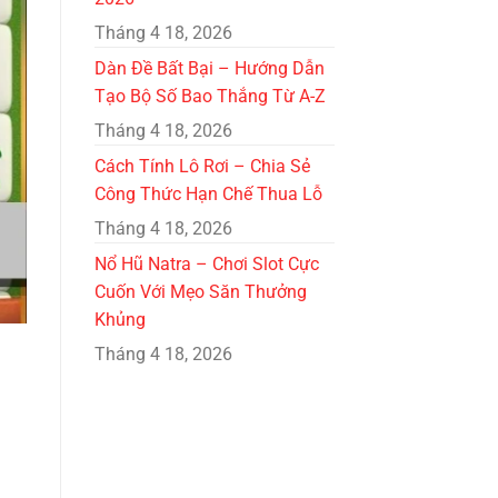
Tháng 4 18, 2026
Dàn Đề Bất Bại – Hướng Dẫn
Tạo Bộ Số Bao Thắng Từ A-Z
Tháng 4 18, 2026
Cách Tính Lô Rơi – Chia Sẻ
Công Thức Hạn Chế Thua Lỗ
Tháng 4 18, 2026
​Nổ Hũ Natra – Chơi Slot Cực
Cuốn Với Mẹo Săn Thưởng
Khủng
Tháng 4 18, 2026