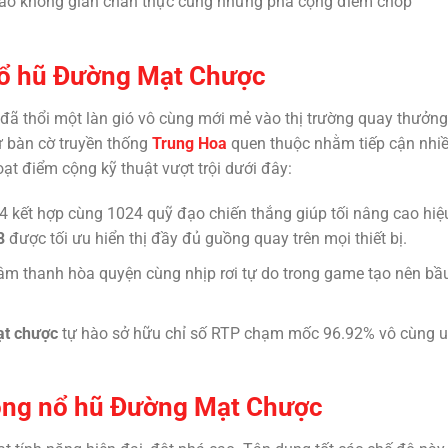
o không gian chân thực cùng những pha cộng điểm chớp
nổ hũ Đường Mạt Chược
đã thổi một làn gió vô cùng mới mẻ vào thị trường quay thưởng
từ bàn cờ truyền thống
Trung Hoa
quen thuộc nhằm tiếp cận nhi
t điểm cộng kỹ thuật vượt trội dưới đây:
5×4 kết hợp cùng 1024 quỹ đạo chiến thắng giúp tối nâng cao hiệ
8
được tối ưu hiển thị đầy đủ guồng quay trên mọi thiết bị.
âm thanh hòa quyện cùng nhịp rơi tự do trong game tạo nên bầ
ạt chược
tự hào sở hữu chỉ số RTP chạm mốc 96.92% vô cùng 
rong nổ hũ Đường Mạt Chược