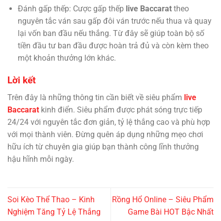
Đánh gấp thếp: Cược gấp thếp
live Baccarat
theo
nguyên tắc ván sau gấp đôi ván trước nếu thua và quay
lại vốn ban đầu nếu thắng. Từ đây sẽ giúp toàn bộ số
tiền đầu tư ban đầu được hoàn trả đủ và còn kèm theo
một khoản thưởng lớn khác.
Lời kết
Trên đây là những thông tin cần biết về siêu phẩm
live
Baccarat
kinh điển. Siêu phẩm được phát sóng trực tiếp
24/24 với nguyên tắc đơn giản, tỷ lệ thắng cao và phù hợp
với mọi thành viên. Đừng quên áp dụng những mẹo chơi
hữu ích từ chuyên gia giúp bạn thành công lĩnh thưởng
hậu hĩnh mỗi ngày.
Soi Kèo Thể Thao – Kinh
Rồng Hổ Online – Siêu Phẩm
Nghiệm Tăng Tỷ Lệ Thắng
Game Bài HOT Bậc Nhất