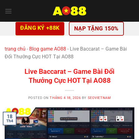
Skip
to
content
ĐĂNG KÝ +88K
NẠP TẶNG 150%
trang chủ
-
Blog game AO88
-
Live Baccarat – Game Bài
Đổi Thưởng Cực HOT Tại AO88
Live Baccarat – Game Bài Đổi
Thưởng Cực HOT Tại AO88
POSTED ON
THÁNG 4 18, 2026
BY
SEOVIETNAM
18
Th4