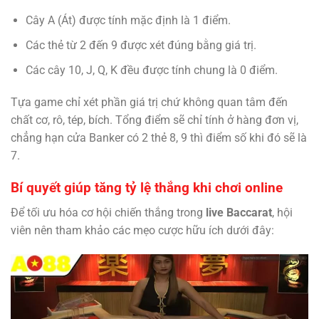
Cây A (Át) được tính mặc định là 1 điểm.
Các thẻ từ 2 đến 9 được xét đúng bằng giá trị.
Các cây 10, J, Q, K đều được tính chung là 0 điểm.
Tựa game chỉ xét phần giá trị chứ không quan tâm đến
chất cơ, rô, tép, bích. Tổng điểm sẽ chỉ tính ở hàng đơn vị,
chẳng hạn cửa Banker có 2 thẻ 8, 9 thì điểm số khi đó sẽ là
7.
Bí quyết giúp tăng tỷ lệ thắng khi chơi online
Để tối ưu hóa cơ hội chiến thắng trong
live Baccarat
, hội
viên nên tham khảo các mẹo cược hữu ích dưới đây: