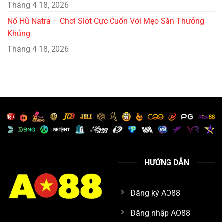
Tháng 4 18, 2026
​Nổ Hũ Natra – Chơi Slot Cực Cuốn Với Mẹo Săn Thưởng
Khủng
Tháng 4 18, 2026
HƯỚNG DẪN
Đăng ký AO88
Đăng nhập AO88