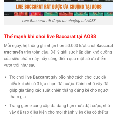
Live Baccarat rất được ưa chuộng tại AO88
Thế mạnh khi chơi live Baccarat tại AO88
Mỗi ngày, hệ thống ghi nhận hơn 50.000 lượt chơi
Baccarat
trực tuyến
trên toàn cầu. Để lý giải sức hấp dẫn khó cưỡng
của siêu phẩm này, hãy cùng điểm qua một số ưu điểm
vượt trội như sau:
Trò chơi
live Baccarat
gây bão nhờ cách chơi cực dễ
hiểu khi chỉ có 3 lựa chọn đặt cược. Chính nhờ vậy đã
giúp gia tăng xác suất chiến thắng đáng kể cho người
tham gia.
Trang game cung cấp đa dạng hạn mức đặt cược, nhờ
vậy đã tạo điều kiện cho mọi thành viên đều có thể tự