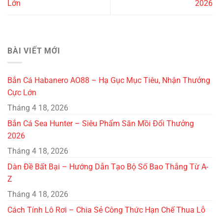
Lớn
2026
BÀI VIẾT MỚI
Bắn Cá Habanero AO88 – Hạ Gục Mục Tiêu, Nhận Thưởng
Cực Lớn
Tháng 4 18, 2026
Bắn Cá Sea Hunter – Siêu Phẩm Săn Mồi Đổi Thưởng
2026
Tháng 4 18, 2026
Dàn Đề Bất Bại – Hướng Dẫn Tạo Bộ Số Bao Thắng Từ A-
Z
Tháng 4 18, 2026
Cách Tính Lô Rơi – Chia Sẻ Công Thức Hạn Chế Thua Lỗ