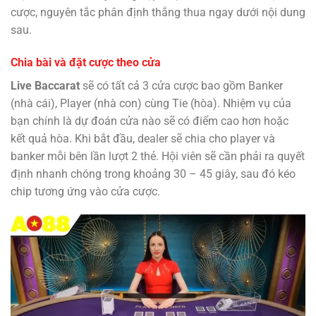
cược, nguyên tắc phân định thắng thua ngay dưới nội dung
sau.
Chia bài và đặt cược theo cửa
Live Baccarat
sẽ có tất cả 3 cửa cược bao gồm Banker
(nhà cái), Player (nhà con) cùng Tie (hòa). Nhiệm vụ của
bạn chính là dự đoán cửa nào sẽ có điểm cao hơn hoặc
kết quả hòa.
Khi bắt đầu, dealer sẽ chia cho player và
banker mỗi bên lần lượt 2 thẻ. Hội viên sẽ cần phải ra quyết
định nhanh chóng trong khoảng 30 – 45 giây, sau đó kéo
chip tương ứng vào cửa cược.