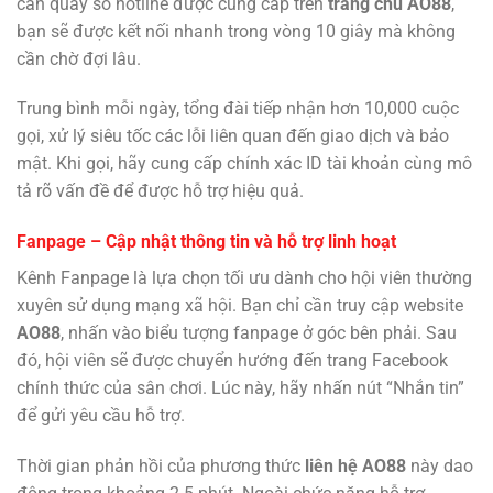
cần quay số hotline được cung cấp trên
trang chủ AO88
,
bạn sẽ được kết nối nhanh trong vòng 10 giây mà không
cần chờ đợi lâu.
Trung bình mỗi ngày, tổng đài tiếp nhận hơn 10,000 cuộc
gọi, xử lý siêu tốc các lỗi liên quan đến giao dịch và bảo
mật. Khi gọi, hãy cung cấp chính xác ID tài khoản cùng mô
tả rõ vấn đề để được hỗ trợ hiệu quả.
Fanpage – Cập nhật thông tin và hỗ trợ linh hoạt
Kênh Fanpage là lựa chọn tối ưu dành cho hội viên thường
xuyên sử dụng mạng xã hội. Bạn chỉ cần truy cập website
AO88
, nhấn vào biểu tượng fanpage ở góc bên phải. Sau
đó, hội viên sẽ được chuyển hướng đến trang Facebook
chính thức của sân chơi. Lúc này, hãy nhấn nút “Nhắn tin”
để gửi yêu cầu hỗ trợ.
Thời gian phản hồi của phương thức
liên hệ AO88
này
dao