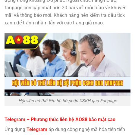
động trong khoảng 2-5 phút. Ngoài chức năng hỗ trợ,
fanpage còn cập nhật hơn 20 bài viết mỗi tuần về khuyến
mãi và thông báo mới. Khách hàng nên kiểm tra dấu tick
xanh để tránh nhầm lẫn với các trang giả mạo.
Hội viên có thể liên hệ bộ phận CSKH qua Fanpage
Telegram – Phương thức liên hệ AO88 bảo mật cao
Ứng dụng
Telegram
áp dụng công nghệ mã hóa tiên tiến