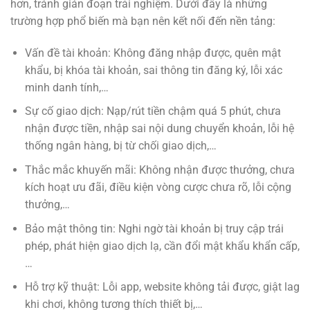
hơn, tránh gián đoạn trải nghiệm. Dưới đây là những
trường hợp phổ biến mà bạn nên kết nối đến nền tảng:
Vấn đề tài khoản: Không đăng nhập được, quên mật
khẩu, bị khóa tài khoản, sai thông tin đăng ký, lỗi xác
minh danh tính,…
Sự cố giao dịch: Nạp/rút tiền chậm quá 5 phút, chưa
nhận được tiền, nhập sai nội dung chuyển khoản, lỗi hệ
thống ngân hàng, bị từ chối giao dịch,…
Thắc mắc khuyến mãi: Không nhận được thưởng, chưa
kích hoạt ưu đãi, điều kiện vòng cược chưa rõ, lỗi cộng
thưởng,…
Bảo mật thông tin: Nghi ngờ tài khoản bị truy cập trái
phép, phát hiện giao dịch lạ, cần đổi mật khẩu khẩn cấp,
…
Hỗ trợ kỹ thuật: Lỗi app, website không tải được, giật lag
khi chơi, không tương thích thiết bị,…